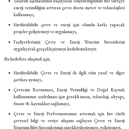
Tasarım aşamasından başlayarak oluşturduğumuz her süreçte
enerji verimliliğini arttıran çevre dostu metot ve teknolojileri
kullanmayı,
Bizi Arayın
+90 212 422 10 66
Sürdürülebilir çevre ve enerji için olumlu katkı yapacak
projeler geliştirmeyi ve uygulamayı,
Faaliyetlerimizi Çevre ve Enerji Yönetim Sistemlerini
uygulayarak gerçekleştirmeyi hedeflemekteyiz.
Copyright ©2024. Tüm hakları saklıdır
İzinsiz kopyalanamaz ve kullanılamaz.
Bu hedeflere ulaşmak için;
Sürdürülebilir Çevre ve Enerji ile ilgili tüm yasal ve diğer
şartlara uymayı,
Çevrenin Korunması, Enerji Verimliliği ve Doğal Kaynak
kullanımının azaltılması için gerekli insan, teknoloji, altyapı,
finans vb. kaynakları sağlamayı,
Çevre ve Enerji Performansımızı artırmak için her türlü
çevresel bilgi ve veriye ulaşımı sağlayan Çevre ve Enerji
Yönetimi Bilgi Sistemlerimizi sürekli iyileştirmeyi, geliştirmeyi,