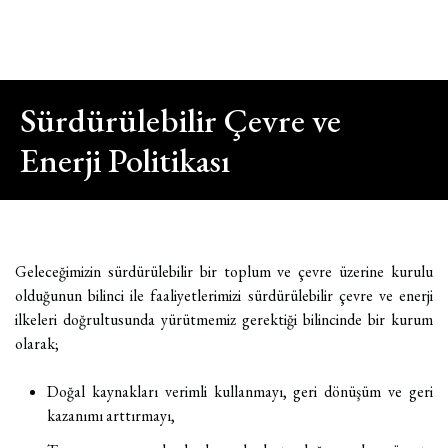
MENU
Kapat
Ana Sayfa
Sürdürülebilir Çevre ve
Hakkımızda
Enerji Politikası
Horeca
Private Label
Geleceğimizin sürdürülebilir bir toplum ve çevre üzerine kurulu
Fuarlar
olduğunun bilinci ile faaliyetlerimizi sürdürülebilir çevre ve enerji
ilkeleri doğrultusunda yürütmemiz gerektiği bilincinde bir kurum
Kalite
olarak;
Kariyer
Doğal kaynakları verimli kullanmayı, geri dönüşüm ve geri
kazanımı arttırmayı,
İletişim