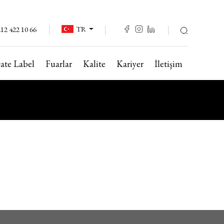
TR
12 422 10 66
vate Label
Fuarlar
Kalite
Kariyer
İletişim