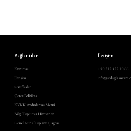
Bağlantılar
İletişim
Kurumsal
+90 212 422 10 66
İletişim
info@ardaglassware.
Sertifikalar
Çerez Politikası
KVKK Aydınlatma Metni
Bilgi Toplumu Hizmetleri
Genel Kurul Toplantı Çağrısı