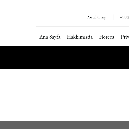
Portal Giriş
+90 2
Ana Sayfa
Hakkımızda
Horeca
Pri
Copyright ©2024. Tüm hakları saklıdır
İzinsiz kopyalanamaz ve kullanılamaz.