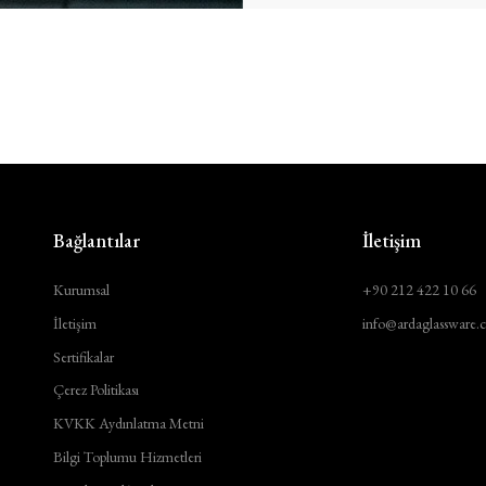
Bağlantılar
İletişim
Kurumsal
+90 212 422 10 66
İletişim
info@ardaglassware.
Sertifikalar
Çerez Politikası
KVKK Aydınlatma Metni
Bilgi Toplumu Hizmetleri