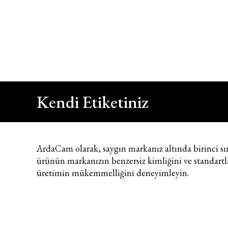
Kapat
Bizi Arayın
+90 212 422 10 66
Kendi Etiketiniz
ArdaCam olarak, saygın markanız altında birinci sın
ürünün markanızın benzersiz kimliğini ve standartla
üretimin mükemmelliğini deneyimleyin.