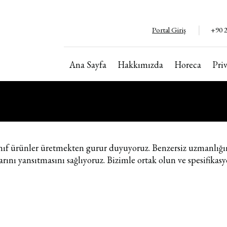
Portal Giriş
+90 2
Ana Sayfa
Hakkımızda
Horeca
Pri
Copyright ©2024. Tüm hakları saklıdır
İzinsiz kopyalanamaz ve kullanılamaz.
ıf ürünler üretmekten gurur duyuyoruz. Benzersiz uzmanlığımı
rını yansıtmasını sağlıyoruz. Bizimle ortak olun ve spesifikas