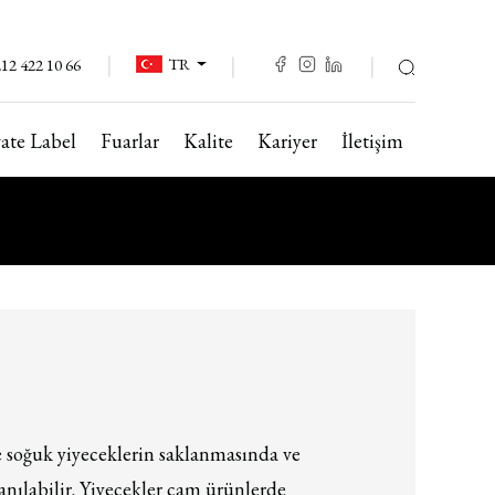
TR
12 422 10 66
vate Label
Fuarlar
Kalite
Kariyer
İletişim
 soğuk yiyeceklerin saklanmasında ve
anılabilir. Yiyecekler cam ürünlerde