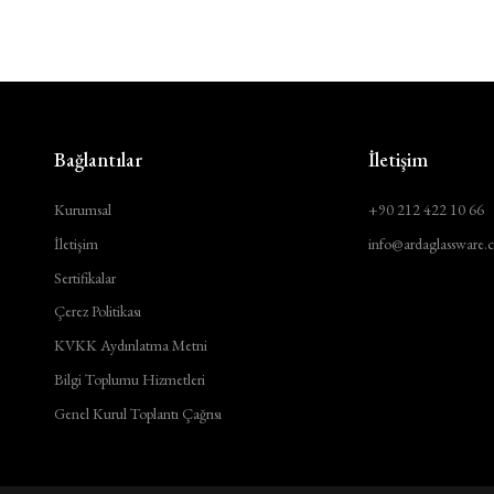
Bağlantılar
İletişim
Kurumsal
+90 212 422 10 66
İletişim
info@ardaglassware.
Sertifikalar
Çerez Politikası
KVKK Aydınlatma Metni
Bilgi Toplumu Hizmetleri
Genel Kurul Toplantı Çağrısı