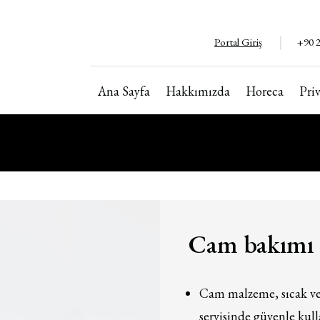
Portal Giriş
+90 2
Ana Sayfa
Hakkımızda
Horeca
Pri
Copyright ©2024. Tüm hakları saklıdır
İzinsiz kopyalanamaz ve kullanılamaz.
Cam bakımı
Cam malzeme, sıcak ve
servisinde güvenle kull